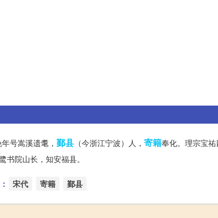
鄞县
寄籍
晚年号嵩溪遗耄，
（今浙江宁波）人，
奉化。理宗宝祐
鹭书院山长，知安福县。
：
宋代
寄籍
鄞县