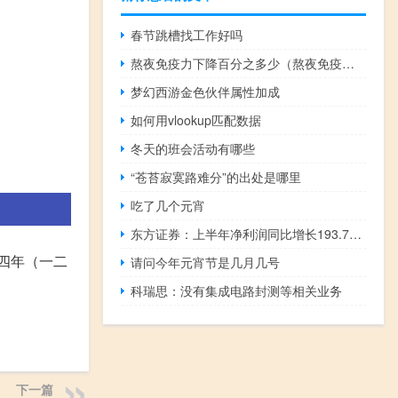
春节跳槽找工作好吗
熬夜免疫力下降百分之多少（熬夜免疫力下降怎么补）
梦幻西游金色伙伴属性加成
如何用vlookup匹配数据
冬天的班会活动有哪些
“苍苔寂寞路难分”的出处是哪里
吃了几个元宵
东方证券：上半年净利润同比增长193.72%
四年（一二
请问今年元宵节是几月几号
科瑞思：没有集成电路封测等相关业务
下一篇