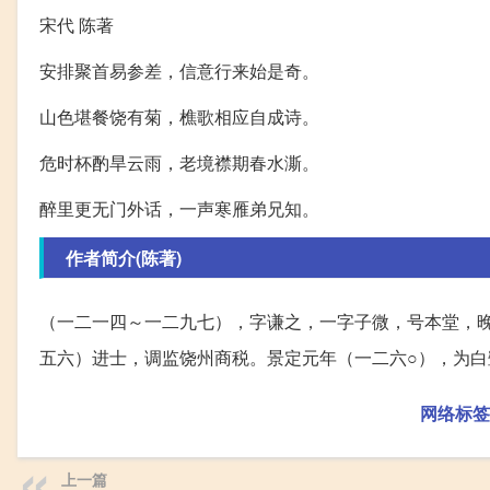
宋代 陈著
安排聚首易参差，信意行来始是奇。
山色堪餐饶有菊，樵歌相应自成诗。
危时杯酌旱云雨，老境襟期春水澌。
醉里更无门外话，一声寒雁弟兄知。
作者简介(陈著)
（一二一四～一二九七），字谦之，一字子微，号本堂，
五六）进士，调监饶州商税。景定元年（一二六○），为白
网络标签
上一篇