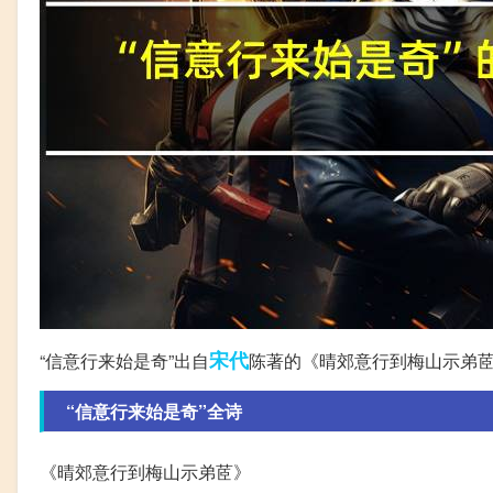
宋代
“信意行来始是奇”出自
陈著的《晴郊意行到梅山示弟
“信意行来始是奇”全诗
《晴郊意行到梅山示弟茝》