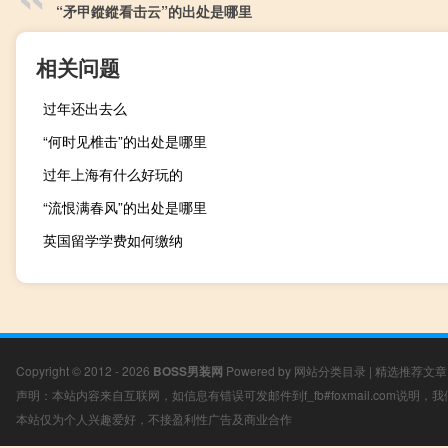
“矛甲鏦鏦看击云”的出处是哪里
相关问题
过年还出去么
“何时见椎击”的出处是哪里
过年上海有什么好玩的
“流恨满春风”的出处是哪里
英国留学学费如何缴纳
Copyright © 2012 - 2026
BOSS男装网
Powered by
网站分类目录
|
精选推荐文章
声明：本站内容来自互联网，如信息有错误可发邮件到f_fb#foxmail.com说明
本站仅为个人兴趣爱好，不接盈利性广告及商业合作