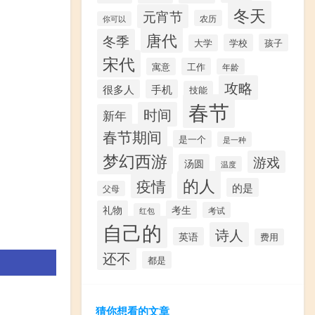
冬天
元宵节
农历
你可以
唐代
冬季
学校
孩子
大学
宋代
寓意
工作
年龄
攻略
很多人
手机
技能
春节
时间
新年
春节期间
是一个
是一种
梦幻西游
游戏
汤圆
温度
的人
疫情
的是
父母
礼物
考生
考试
红包
自己的
诗人
英语
费用
还不
都是
猜你想看的文章