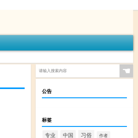
☚
公告
标签
习俗
中国
专业
作者