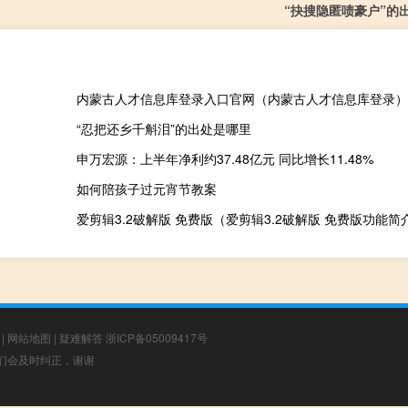
“抉搜隐匿啧豪户”的
内蒙古人才信息库登录入口官网（内蒙古人才信息库登录）
“忍把还乡千斛泪”的出处是哪里
申万宏源：上半年净利约37.48亿元 同比增长11.48%
如何陪孩子过元宵节教案
爱剪辑3.2破解版 免费版（爱剪辑3.2破解版 免费版功能简
|
网站地图
|
疑难解答
浙ICP备05009417号
，我们会及时纠正，谢谢