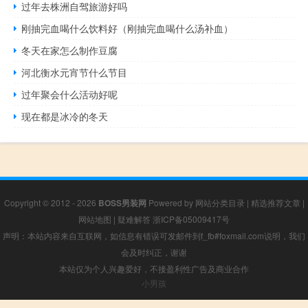
过年去株洲自驾旅游好吗
刚抽完血喝什么饮料好（刚抽完血喝什么汤补血）
冬天在家怎么制作豆腐
河北衡水元宵节什么节目
过年聚会什么活动好呢
现在都是冰冷的冬天
Copyright © 2012 - 2026
BOSS男装网
Powered by
网站分类目录
|
精选推荐文章
|
网站地图
|
疑难解答
浙ICP备05009417号
声明：本站内容来自互联网，如信息有错误可发邮件到f_fb#foxmail.com说明，我们
会及时纠正，谢谢
本站仅为个人兴趣爱好，不接盈利性广告及商业合作
小男孩