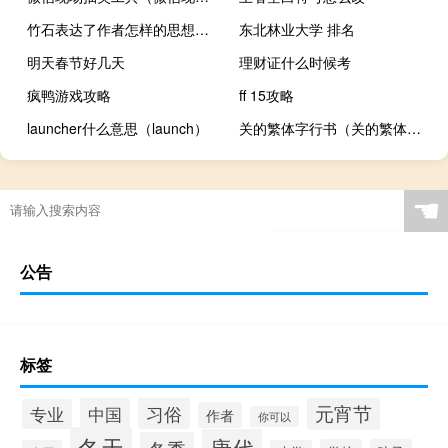
竹石表达了作者怎样的思想感情
东北林业大学 排名
明天春节好几天
理财证什么时候考
疯鸭游戏攻略
ff 15攻略
launcher什么意思（launch）
关的繁体字行书（关的繁体字）
☚
公告
标签
元宵节
习俗
中国
专业
作者
你可以
冬天
唐代