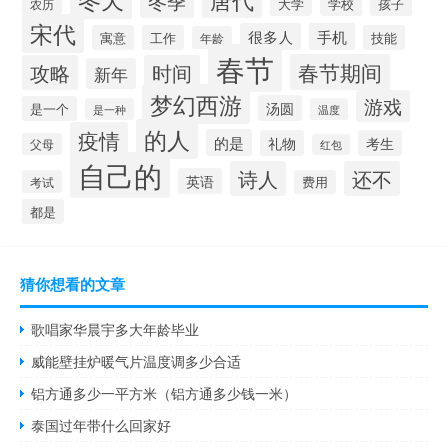
冬季
学校
孩子
农历
大学
宋代
很多人
手机
寓意
工作
技能
年龄
春节
春节期间
攻略
时间
新年
梦幻西游
游戏
汤圆
是一个
是一种
温度
的人
疫情
的是
礼物
考生
父母
红包
自己的
诗人
还不
英语
考试
费用
都是
猜你想看的文章
歌唱家华晨宇多大年龄毕业
威能壁挂炉暖气片温度调多少合适
铝方通多少一平方米（铝方通多少钱一米）
泰国过年带什么回家好