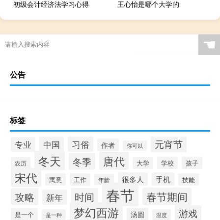
初级会计经济法学习心得
王心怡是哪个大学的
☚
公告
标签
元宵节
习俗
中国
专业
作者
你可以
冬天
唐代
冬季
学校
孩子
农历
大学
宋代
很多人
手机
寓意
工作
技能
年龄
春节
春节期间
攻略
时间
新年
梦幻西游
游戏
汤圆
是一个
是一种
温度