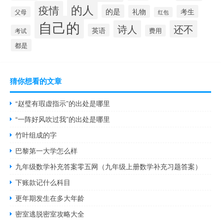
的人
疫情
的是
礼物
考生
父母
红包
自己的
诗人
还不
英语
考试
费用
都是
猜你想看的文章
“赵璧有瑕虚指示”的出处是哪里
“一阵好风吹过我”的出处是哪里
竹叶组成的字
巴黎第一大学怎么样
九年级数学补充答案零五网（九年级上册数学补充习题答案）
下账款记什么科目
更年期发生在多大年龄
密室逃脱密室攻略大全