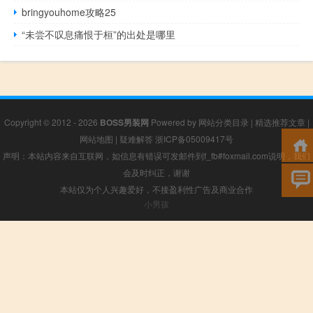
bringyouhome攻略25
“未尝不叹息痛恨于桓”的出处是哪里
Copyright © 2012 - 2026
BOSS男装网
Powered by
网站分类目录
|
精选推荐文章
|
网站地图
|
疑难解答
浙ICP备05009417号
声明：本站内容来自互联网，如信息有错误可发邮件到f_fb#foxmail.com说明，我们
会及时纠正，谢谢
本站仅为个人兴趣爱好，不接盈利性广告及商业合作
小男孩