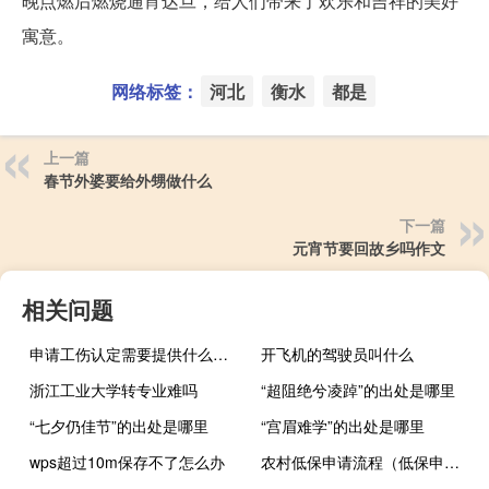
晚点燃后燃烧通宵达旦，给人们带来了欢乐和吉祥的美好
寓意。
网络标签：
河北
衡水
都是
上一篇
春节外婆要给外甥做什么
下一篇
元宵节要回故乡吗作文
相关问题
申请工伤认定需要提供什么资料
开飞机的驾驶员叫什么
浙江工业大学转专业难吗
“超阻绝兮凌踔”的出处是哪里
“七夕仍佳节”的出处是哪里
“宫眉难学”的出处是哪里
wps超过10m保存不了怎么办
农村低保申请流程（低保申请流程）