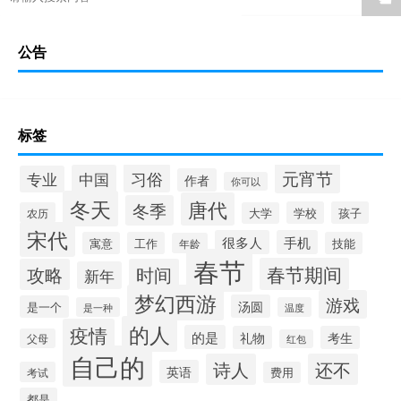
公告
标签
元宵节
习俗
中国
专业
作者
你可以
冬天
唐代
冬季
学校
孩子
农历
大学
宋代
很多人
手机
寓意
工作
技能
年龄
春节
春节期间
攻略
时间
新年
梦幻西游
游戏
汤圆
是一个
是一种
温度
的人
疫情
的是
礼物
考生
父母
红包
自己的
诗人
还不
英语
考试
费用
都是