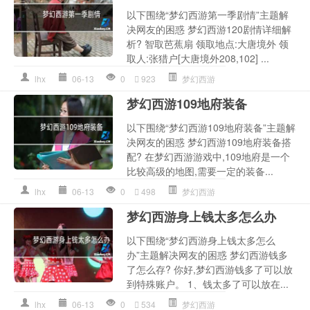
以下围绕“梦幻西游第一季剧情”主题解
决网友的困惑 梦幻西游120剧情详细解
析? 智取芭蕉扇 领取地点:大唐境外 领
取人:张猎户[大唐境外208,102] ...
lhx
06-13
0
923
梦幻西游
梦幻西游109地府装备
以下围绕“梦幻西游109地府装备”主题解
决网友的困惑 梦幻西游109地府装备搭
配? 在梦幻西游游戏中,109地府是一个
比较高级的地图,需要一定的装备...
lhx
06-13
0
498
梦幻西游
梦幻西游身上钱太多怎么办
以下围绕“梦幻西游身上钱太多怎么
办”主题解决网友的困惑 梦幻西游钱多
了怎么存? 你好,梦幻西游钱多了可以放
到特殊账户。 1、钱太多了可以放在...
lhx
06-13
0
534
梦幻西游