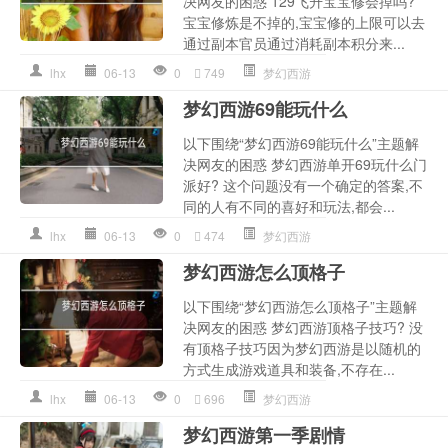
决网友的困惑 129飞升宝宝修会掉吗?
宝宝修炼是不掉的,宝宝修的上限可以去
通过副本官员通过消耗副本积分来...
lhx
06-13
0
749
梦幻西游
梦幻西游69能玩什么
以下围绕“梦幻西游69能玩什么”主题解
决网友的困惑 梦幻西游单开69玩什么门
派好? 这个问题没有一个确定的答案,不
同的人有不同的喜好和玩法,都会...
lhx
06-13
0
474
梦幻西游
梦幻西游怎么顶格子
以下围绕“梦幻西游怎么顶格子”主题解
决网友的困惑 梦幻西游顶格子技巧? 没
有顶格子技巧因为梦幻西游是以随机的
方式生成游戏道具和装备,不存在...
lhx
06-13
0
696
梦幻西游
梦幻西游第一季剧情