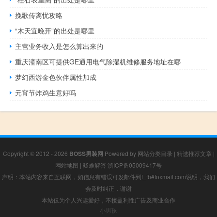
挽歌传离忧攻略
“木天宜晚开”的出处是哪里
主营业务收入是怎么算出来的
重庆潼南区可提供GE通用电气除湿机维修服务地址在哪
梦幻西游金色伙伴属性加成
元宵节炸鸡生意好吗
Copyright © 2012 - 2026
BOSS男装网
Powered by
网站分类目录
|
精选推荐文章
|
网站地图
|
疑难解答
浙ICP备05009417号
声明：本站内容来自互联网，如信息有错误可发邮件到f_fb#foxmail.com说明，我们
会及时纠正，谢谢
本站仅为个人兴趣爱好，不接盈利性广告及商业合作
小男孩