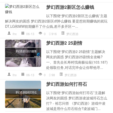
梦幻西游2新区怎么赚钱
以下围绕“梦幻西游2新区怎么赚钱”主题
解决网友的困惑 梦幻西游2新区df肿么赚钱 要是想前期赚钱的就玩
DT,LG和MW前期赚不了什么钱,差不多开区一...
lhx
06-13
0
916
梦幻西游
梦幻西游2 25剧情
以下围绕“梦幻西游2 25剧情”主题解决
网友的困惑 梦幻西游25剧情全攻略?
一、首先去长寿村找南极仙翁(103.187)
处领取任务,对话完毕会让你帮他寻...
lhx
06-13
0
98
梦幻西游
梦幻西游如何打符石
以下围绕“梦幻西游如何打符石”主题解
决网友的困惑 梦幻西游凌波城符石怎么
打? - 裕芯问答 《梦幻西游》游戏中凌
波城是用什么符石组合?凌波城门...