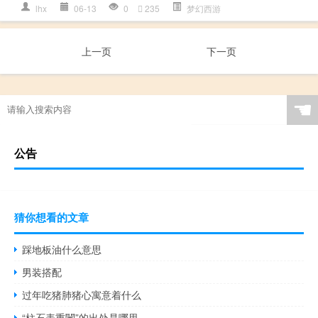
lhx
06-13
0
235
梦幻西游
上一页
下一页
☚
公告
猜你想看的文章
踩地板油什么意思
男装搭配
过年吃猪肺猪心寓意着什么
“柱石表重闉”的出处是哪里