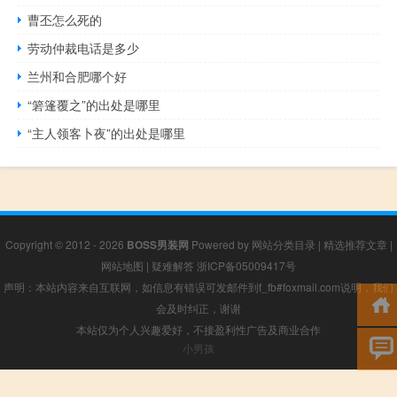
曹丕怎么死的
劳动仲裁电话是多少
兰州和合肥哪个好
“箬篷覆之”的出处是哪里
“主人领客卜夜”的出处是哪里
Copyright © 2012 - 2026
BOSS男装网
Powered by
网站分类目录
|
精选推荐文章
|
网站地图
|
疑难解答
浙ICP备05009417号
声明：本站内容来自互联网，如信息有错误可发邮件到f_fb#foxmail.com说明，我们
会及时纠正，谢谢
本站仅为个人兴趣爱好，不接盈利性广告及商业合作
小男孩