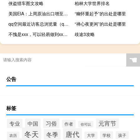
侠盗猎车图文攻略
柏林大学世界排名
美国EIA：上周原油出口增至8月以来新高库欣原油库存增至9月以来新高
“幽怀重起予”的出处是哪里
qq空间最近访客总浏览量（qq空间最近访客）
“禅心夜更闲”的出处是哪里
不愧是xxx，可以轻易做到xxx什么梗
歧途3攻略
☚
公告
标签
元宵节
习俗
中国
专业
作者
你可以
冬天
唐代
冬季
学校
孩子
农历
大学