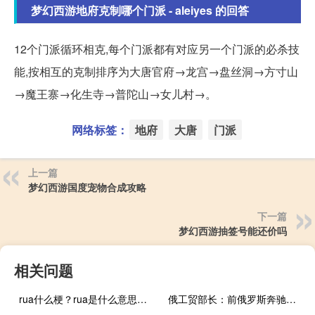
梦幻西游地府克制哪个门派 - aleiyes 的回答
12个门派循环相克,每个门派都有对应另一个门派的必杀技
能,按相互的克制排序为大唐官府→龙宫→盘丝洞→方寸山
→魔王寨→化生寺→普陀山→女儿村→。
网络标签：
地府
大唐
门派
上一篇
梦幻西游国度宠物合成攻略
下一篇
梦幻西游抽签号能还价吗
相关问题
rua什么梗？rua是什么意思什么梗
俄工贸部长：前俄罗斯奔驰厂或于2024年开始生产小轿车