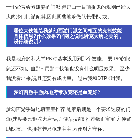
一个经常会被嫌弃的门派,但是由于目前捉鬼的规则已经大
大向冷门门派倾斜,因此阴曹地府做队长带队,或。
哪位大侠能给我梦幻西游门派之间相互的克制技能
具体信息?什么效果?官网之说地府克大唐之类的，
没仔细说明?
我是地府的和大堂PK时基本没用到那个技能。 要150的愤
怒还不如加血那~!用那个技能也没有什么明显效果。 至少
我没看出来,况且还要有成功率。 过来我和DTPK时我。
梦幻西游手游肉地府带攻宠还是血宠好?
梦幻西游手游地府宝宝推荐 地府后期是一个要求速度的门
派(速度要比狮驼大唐快,方便放技能) 推荐敏血宝宝,方便帮
助队友。 也推荐养只龟速宝宝,方便对方守你。