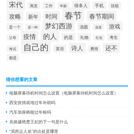
宋代
很多人
手机
寓意
工作
技能
年龄
春节
春节期间
攻略
时间
新年
梦幻西游
游戏
汤圆
是一个
是一种
温度
的人
疫情
的是
礼物
考生
父母
红包
自己的
诗人
还不
英语
考试
费用
都是
猜你想看的文章
电脑屏幕待机时间怎么设置（电脑屏幕待机时间怎么设置）
西安疫情就地过年补助吗
汽车加座椅能过年检吗
吴姬越艳楚王妃的下一句是什么
“泯然众人矣”的出处是哪里