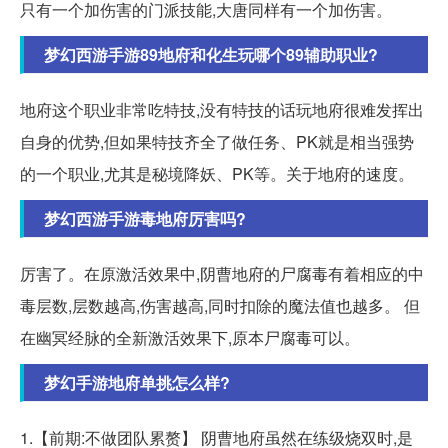
只有一个加伤害的门派技能,大唐同样有一个加伤害。
梦幻西游手游89地府和化生玩哪个89辅助职业?
地府这个职业非常吃特技,没有特技的话玩地府很难发挥出
自身的优势,但如果特技齐全了做任务、PK就是相当强势
的一个职业,尤其是秘境降妖、PK等。关于地府的速度。
梦幻西游手游毒地府厉害吗?
厉害了。在原激活效果中,阴曹地府的尸腐毒有着相应的中
毒层数,层数越高,伤害越高,同时扣除的魔法值也越多。 但
在幽冥经脉的全新激活效果下,原本尸腐毒可以。
梦幻手游地府单挑怎么样?
1.【前期:不做团队累赘】 阴曹地府虽然在练级烧双时,是