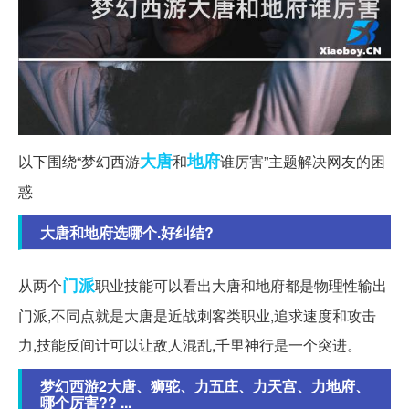
大唐
地府
以下围绕“梦幻西游
和
谁厉害”主题解决网友的困
惑
大唐和地府选哪个.好纠结?
门派
从两个
职业技能可以看出大唐和地府都是物理性输出
门派,不同点就是大唐是近战刺客类职业,追求速度和攻击
力,技能反间计可以让敌人混乱,千里神行是一个突进。
梦幻西游2大唐、狮驼、力五庄、力天宫、力地府、
哪个厉害?? ...