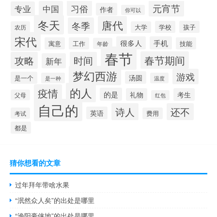
元宵节
习俗
中国
专业
作者
你可以
冬天
唐代
冬季
学校
孩子
农历
大学
宋代
很多人
手机
寓意
工作
技能
年龄
春节
春节期间
攻略
时间
新年
梦幻西游
游戏
汤圆
是一个
是一种
温度
的人
疫情
的是
礼物
考生
父母
红包
自己的
诗人
还不
英语
考试
费用
都是
猜你想看的文章
过年拜年带啥水果
“泯然众人矣”的出处是哪里
“渔阳豪侠地”的出处是哪里