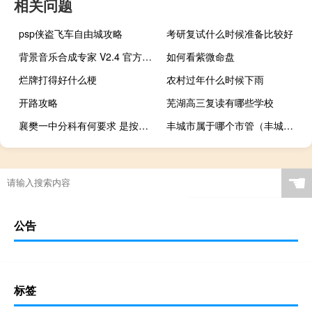
相关问题
psp侠盗飞车自由城攻略
考研复试什么时候准备比较好
背景音乐合成专家 V2.4 官方免费版（背景音乐合成专家 V2.4 官方免费版功能简介）
如何看紫微命盘
烂牌打得好什么梗
农村过年什么时候下雨
开路攻略
芜湖高三复读有哪些学校
襄樊一中分科有何要求 是按自己要求选科吗（襄樊一中分科有何要求 是按自己要求选科吗）
丰城市属于哪个市管（丰城市属于哪个市）
☚
公告
标签