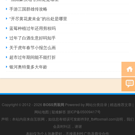
手游三国群雄传攻略
“开尽黄花麦未金”的出处是哪里
蓝莓种植过年还用剪枝吗
过年了白酒生意好吗知乎
关于虎年春节小报怎么画
超市过年期间能不能打折
银河奥特曼多大年龄
Copyright © 2012 - 2026
BOSS男装网
Powered by
网站分类目录
|
精选推荐文章
|
网站地图
|
疑难解答
浙ICP备05009417号
声明：本站内容来自互联网，如信息有错误可发邮件到f_fb#foxmail.com说明，我们
会及时纠正，谢谢
本站仅为个人兴趣爱好，不接盈利性广告及商业合作