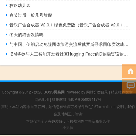
攻略幼儿园
春节过后一般几号放假
音乐广告合成器 V2.0.1 绿色免费版（音乐广告合成器 V2.0.1 绿色免费版功能简介）
冬天的猫会发情吗
与中国、伊朗启动免签团体旅游交流后俄罗斯寻求同印度达成协议
IBM将参与人工智能开发者社区Hugging Face的D轮融资该轮融资拟募资2.35亿美元
Copyright © 2012 - 2026
BOSS男装网
Powered by
网站分类目录
|
精选推荐文章
|
网站地图
|
疑难解答
浙ICP备05009417号
声明：本站内容来自互联网，如信息有错误可发邮件到f_fb#foxmail.com说明，我们
会及时纠正，谢谢
本站仅为个人兴趣爱好，不接盈利性广告及商业合作
小男孩