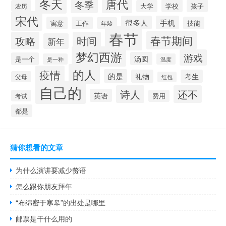
冬天
唐代
冬季
学校
孩子
农历
大学
宋代
很多人
手机
寓意
工作
技能
年龄
春节
春节期间
攻略
时间
新年
梦幻西游
游戏
汤圆
是一个
是一种
温度
的人
疫情
的是
礼物
考生
父母
红包
自己的
诗人
还不
英语
考试
费用
都是
猜你想看的文章
为什么演讲要减少赘语
怎么跟你朋友拜年
“布绵密于寒皋”的出处是哪里
邮票是干什么用的