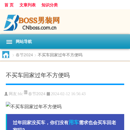
首 页
文章列表
知识分类
网站导航
>
春节2024
>
不买车回家过年不方便吗
不买车回家过年不方便吗
春节2024
网友:
blc
2024-02-12 16:56:43
用车
过年回家没买车，你们没有
需求也会买车回老
家吗?