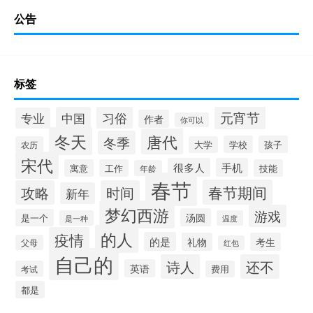
公告
标签
元宵节
习俗
中国
专业
作者
你可以
冬天
唐代
冬季
学校
孩子
农历
大学
宋代
很多人
手机
寓意
工作
技能
年龄
春节
春节期间
攻略
时间
新年
梦幻西游
游戏
汤圆
是一个
是一种
温度
的人
疫情
的是
礼物
考生
父母
红包
自己的
诗人
还不
英语
考试
费用
都是