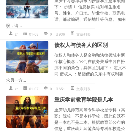
重庆中考志愿填报的步骤和注意事项如
下： 步骤 1. 信息核实 核对考生报名
号、姓名、户口地、毕业学校、联系电
话、邮政编码、通信地址等信息。 如有
误，请...
zr
01-08
0
936
文章列表
债权人与债务人的区别
债权人和债务人是金融和法律领域中两
个核心概念，它们在债务关系中各自扮
演不同的角色，具体区别如下： 定义不
同 债权人 ：是指债的关系中有权利要
求另一方...
zr
01-07
0
651
文章列表
重庆学前教育学院是几本
重庆幼儿师范高等专科学校是专科（高
职）院校，不是本科学校，因此它既不
是一本也不是二本。根据教育部公布的
信息，重庆幼儿师范高等专科学校是公