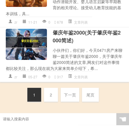
动作潜能开发、婴儿语言启蒙等早期教
育的相关理论。接受幼儿教育技能的基
本训练，具...
zr
11-21
0
678
文章列表
肇庆年鉴2000(关于肇庆年鉴2
000简述)
小伙伴们，你们好，今天0471房产来聊
聊一篇关于肇庆年鉴2000，关于肇庆年
鉴2000简述的文章,网友们对这件事情
都比较关注，那么现在就为大家来简单介绍下，希...
zr
05-27
0
317
文章列表
1
2
下一页
尾页
☚