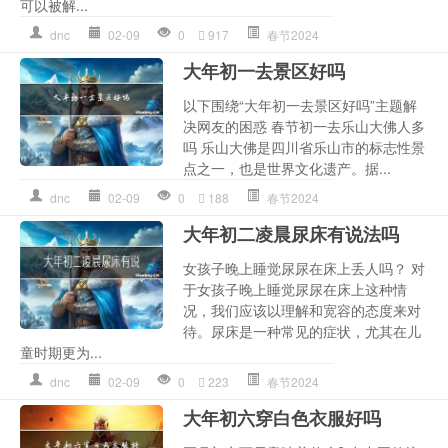
可以被解...
dnc
02-09
0
917
春节2024
大年初一去景区好吗
以下围绕“大年初一去景区好吗”主题解
决网友的困惑 春节初一去乐山大佛人多
吗 乐山大佛是四川省乐山市的标志性景
点之一，也是世界文化遗产。据...
dnc
02-09
0
188
春节2024
大年初二凌晨尿床有说法吗
女孩子晚上睡觉尿尿在床上丢人吗？ 对
于女孩子晚上睡觉尿尿在床上这种情
况，我们应该以理解和宽容的态度来对
待。尿床是一种常见的症状，尤其在儿
童时期更为...
dnc
02-09
0
223
春节2024
大年初六穿白色衣服好吗