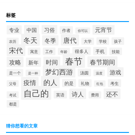
标签
元宵节
习俗
中国
专业
作者
你可以
冬天
唐代
冬季
学校
孩子
农历
大学
宋代
很多人
手机
寓意
工作
技能
年龄
春节
春节期间
攻略
时间
新年
梦幻西游
游戏
汤圆
是一个
是一种
温度
的人
疫情
的是
礼物
考生
父母
红包
自己的
诗人
还不
英语
考试
费用
都是
猜你想看的文章