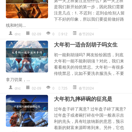
第一天上班要注意些什么? 第一天上班
是我们新开始的第一步，因此我们需要
注意几点：1. 不迟到：迟到会给别人留
下不好的印象，所以我们要提前做好路
线和时间...
dnc
02-09
0
912
春节2024
大年初一适合刮胡子吗女生
初一能剃胡须吗? 网友纷纷困惑，到底
大年初一能不能剃胡须？对此，我们来
看看相关的传统禁忌。大年初一有很多
传统禁忌，比如不要洗衣服洗头，不要
拿刀切菜，...
dnc
02-09
0
725
春节2024
大年初九摔碎碗的征兆是
过年盘子碎了寓意? 过年盘子碎了寓意?
过年盘子或者碗打碎在中国一般表示吉
利的兆头，具有吐故纳新的意思，预示
着新的财富来源即将到来。另外，它也