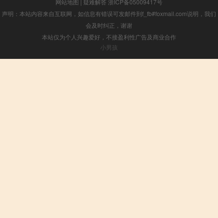
网站地图
|
疑难解答
浙ICP备05009417号
声明：本站内容来自互联网，如信息有错误可发邮件到f_fb#foxmail.com说明，我们
会及时纠正，谢谢
本站仅为个人兴趣爱好，不接盈利性广告及商业合作
小男孩