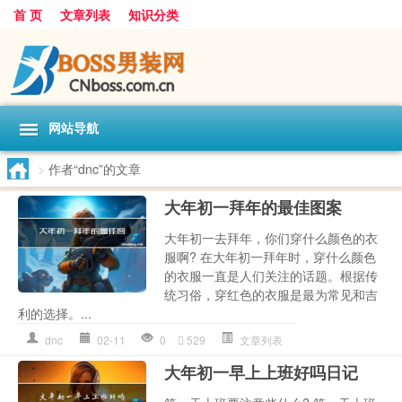
首 页
文章列表
知识分类
网站导航
>
作者“dnc”的文章
大年初一拜年的最佳图案
大年初一去拜年，你们穿什么颜色的衣
服啊? 在大年初一拜年时，穿什么颜色
的衣服一直是人们关注的话题。根据传
统习俗，穿红色的衣服是最为常见和吉
利的选择。...
dnc
02-11
0
529
文章列表
大年初一早上上班好吗日记