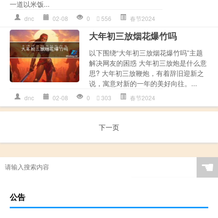
一道以米饭...
dnc
02-08
0
556
春节2024
大年初三放烟花爆竹吗
以下围绕“大年初三放烟花爆竹吗”主题
解决网友的困惑 大年初三放炮是什么意
思? 大年初三放鞭炮，有着辞旧迎新之
说，寓意对新的一年的美好向往。...
dnc
02-08
0
303
春节2024
下一页
☚
公告