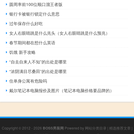
圆周率前100位顺口溜王者版
银行卡被银行锁定什么意思
过年保存什么好吃
女人右眼睛跳是什么兆头（女人右眼睛跳是什么预兆）
春节期间都在想什么英语
饥饿 新手攻略
“自去自来人不知”的出处是哪里
“浓阴满目尽桑田”的出处是哪里
住单身公寓有危险吗
戴尔笔记本电脑报价及图片（笔记本电脑价格要品牌的）
Copyright © 2012 - 2026
BOSS男装网
Powered by
网站分类目录
|
精选推荐文章
|