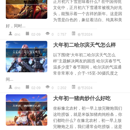
正月初六下雪意味着什么? 在中国传统
文化中，正月初六下雪通常被视为好兆
头，能预示着一个吉祥的新年。这是因
为雪是白色的，象征着洁白、纯真和美
好，同时...
dnc
02-09
0
757
春节2024
大年初二哈尔滨天气怎么样
以下围绕“大年初二哈尔滨天气怎么
样”主题解决网友的困惑 哈尔滨春节气
温多少度? 春节期间，哈尔滨的气温通
常非常寒冷，介于-15至-30摄氏度之
间...
dnc
02-09
0
202
春节2024
大年初一猪肉炒什么好吃
坐标豫北农村，初一早上放完鞭炮我们
这吃捞饭，就是米饭加猪肉炖粉条，你
们都吃什么? 在豫北农村，初一早上放
完鞭炮之后，我们通常会吃捞饭，这是