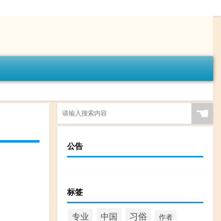
☚
公告
标签
习俗
中国
专业
作者