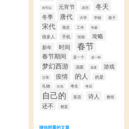
冬天
元宵节
农历
你可以
唐代
冬季
学校
孩子
大学
宋代
寓意
工作
年龄
攻略
很多人
手机
技能
春节
时间
新年
春节期间
是一个
是一种
梦幻西游
游戏
汤圆
温度
的人
疫情
的是
父母
礼物
考生
考试
红包
自己的
诗人
英语
费用
还不
都是
猜你想看的文章