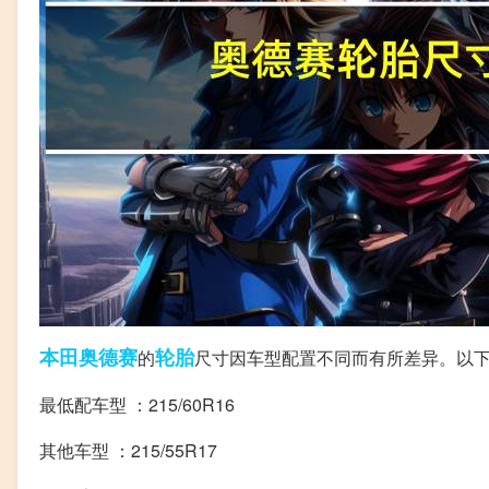
本田
奥德赛
轮胎
的
尺寸因车型配置不同而有所差异。以
最低配车型 ：215/60R16
其他车型 ：215/55R17