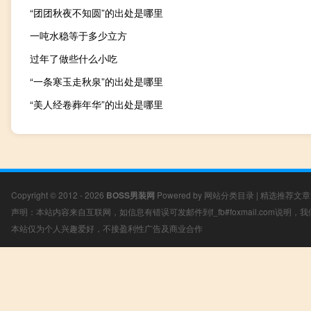
“团团秋夜不知圆”的出处是哪里
一吨水稳等于多少立方
过年了做些什么小吃
“一条寒玉走秋泉”的出处是哪里
“美人经卷葬年华”的出处是哪里
Copyright © 2012 - 2026
BOSS男装网
Powered by
网站分类目录
|
精选推荐文章
声明：本站内容来自互联网，如信息有错误可发邮件到f_fb#foxmail.com说明
本站仅为个人兴趣爱好，不接盈利性广告及商业合作