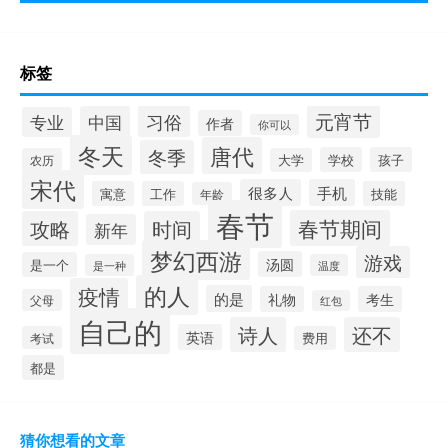
标签
元宵节
习俗
中国
专业
作者
你可以
冬天
唐代
冬季
学校
孩子
农历
大学
宋代
很多人
手机
寓意
工作
技能
年龄
春节
春节期间
攻略
时间
新年
梦幻西游
游戏
汤圆
是一个
是一种
温度
的人
疫情
的是
礼物
考生
父母
红包
自己的
诗人
还不
英语
考试
费用
都是
猜你想看的文章