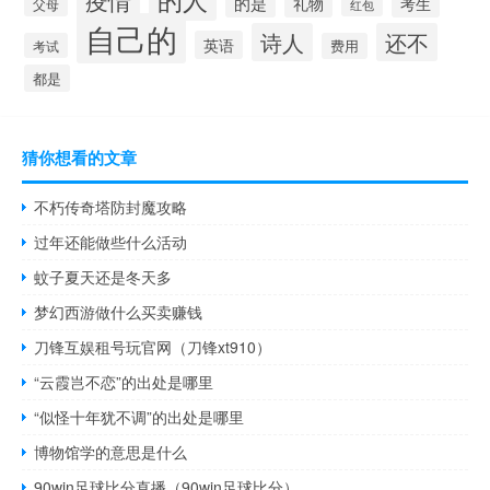
疫情
的是
礼物
考生
父母
红包
自己的
诗人
还不
英语
考试
费用
都是
猜你想看的文章
不朽传奇塔防封魔攻略
过年还能做些什么活动
蚊子夏天还是冬天多
梦幻西游做什么买卖赚钱
刀锋互娱租号玩官网（刀锋xt910）
“云霞岂不恋”的出处是哪里
“似怪十年犹不调”的出处是哪里
博物馆学的意思是什么
90win足球比分直播（90win足球比分）