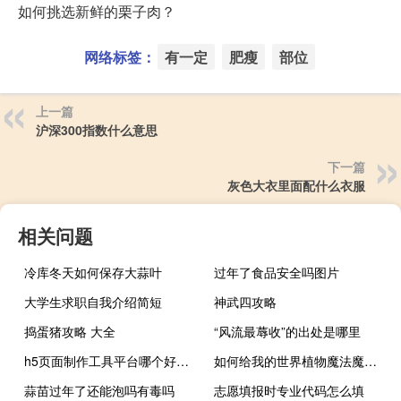
如何挑选新鲜的栗子肉？
网络标签：
有一定
肥瘦
部位
上一篇
沪深300指数什么意思
下一篇
灰色大衣里面配什么衣服
相关问题
冷库冬天如何保存大蒜叶
过年了食品安全吗图片
大学生求职自我介绍简短
神武四攻略
捣蛋猪攻略 大全
“风流最蓐收”的出处是哪里
h5页面制作工具平台哪个好（h5页面制作工具）
如何给我的世界植物魔法魔法池注入魔法？
蒜苗过年了还能泡吗有毒吗
志愿填报时专业代码怎么填