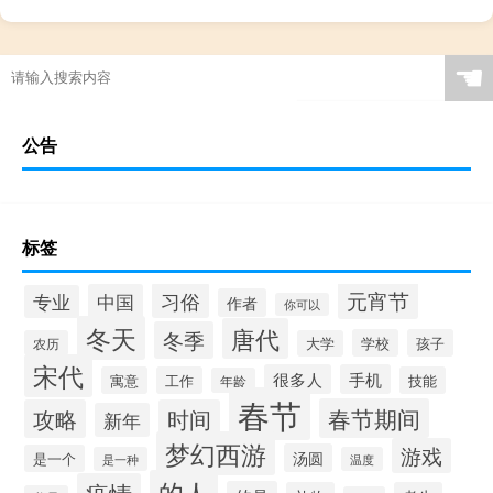
☚
公告
标签
元宵节
习俗
中国
专业
作者
你可以
冬天
唐代
冬季
学校
孩子
农历
大学
宋代
很多人
手机
寓意
工作
技能
年龄
春节
春节期间
攻略
时间
新年
梦幻西游
游戏
汤圆
是一个
是一种
温度
的人