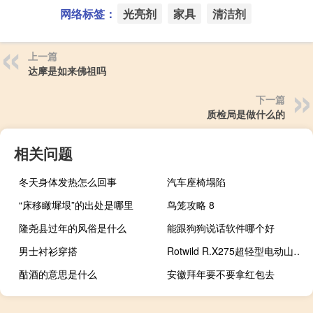
网络标签：
光亮剂
家具
清洁剂
上一篇
达摩是如来佛祖吗
下一篇
质检局是做什么的
相关问题
冬天身体发热怎么回事
汽车座椅塌陷
“床移瞰墀垠”的出处是哪里
鸟笼攻略 8
隆尧县过年的风俗是什么
能跟狗狗说话软件哪个好
男士衬衫穿搭
Rotwild R.X275超轻型电动山地车起价为9500欧元
酤酒的意思是什么
安徽拜年要不要拿红包去