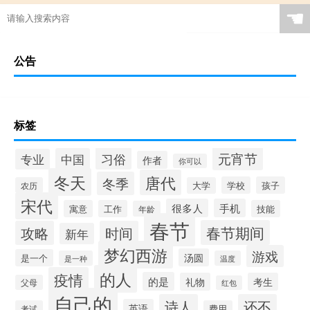
☚
公告
标签
元宵节
习俗
中国
专业
作者
你可以
冬天
唐代
冬季
学校
孩子
农历
大学
宋代
很多人
手机
寓意
工作
技能
年龄
春节
春节期间
攻略
时间
新年
梦幻西游
游戏
汤圆
是一个
是一种
温度
的人
疫情
的是
礼物
考生
父母
红包
自己的
诗人
还不
英语
考试
费用