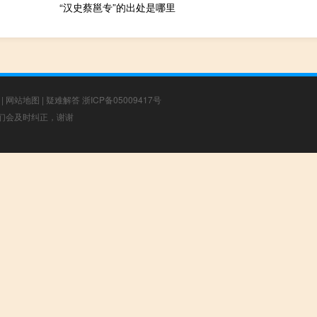
“汉史蔡邕专”的出处是哪里
|
网站地图
|
疑难解答
浙ICP备05009417号
，我们会及时纠正，谢谢