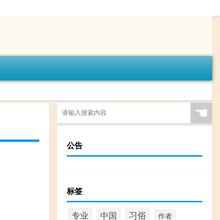
☚
公告
标签
习俗
中国
专业
作者