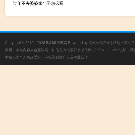
过年不去婆婆家句子怎么写
Copyright © 2012 - 2026
BOSS男装网
Powered by
网站分类目录
|
精选推荐文章
声明：本站内容来自互联网，如信息有错误可发邮件到f_fb#foxmail.com说明
本站仅为个人兴趣爱好，不接盈利性广告及商业合作