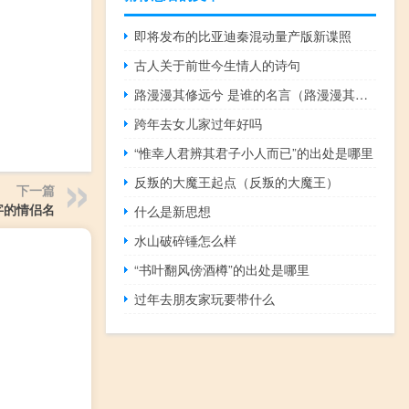
即将发布的比亚迪秦混动量产版新谍照
古人关于前世今生情人的诗句
路漫漫其修远兮 是谁的名言（路漫漫其修远兮是谁的名言）
跨年去女儿家过年好吗
“惟幸人君辨其君子小人而已”的出处是哪里
反叛的大魔王起点（反叛的大魔王）
下一篇
字的情侣名
什么是新思想
水山破碎锤怎么样
“书叶翻风傍酒樽”的出处是哪里
过年去朋友家玩要带什么