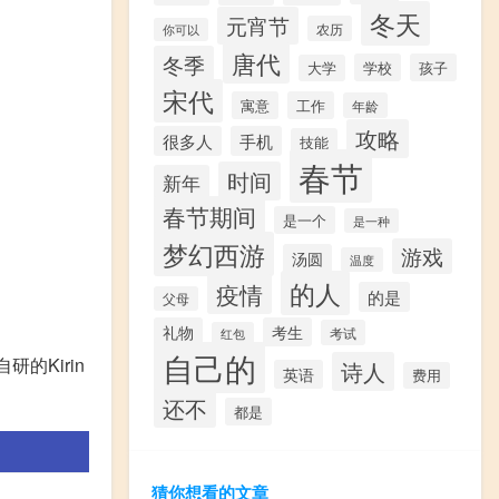
冬天
元宵节
农历
你可以
唐代
冬季
学校
孩子
大学
宋代
寓意
工作
年龄
攻略
很多人
手机
技能
春节
时间
新年
春节期间
是一个
是一种
梦幻西游
游戏
汤圆
温度
的人
疫情
的是
父母
礼物
考生
考试
红包
自己的
的Kirin
诗人
英语
费用
还不
都是
猜你想看的文章