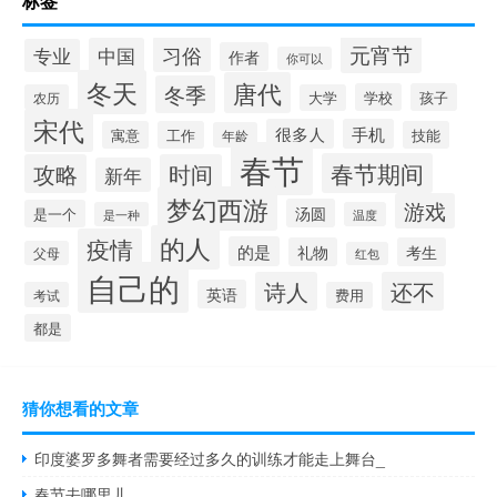
标签
元宵节
习俗
中国
专业
作者
你可以
冬天
唐代
冬季
学校
孩子
农历
大学
宋代
很多人
手机
寓意
工作
技能
年龄
春节
春节期间
攻略
时间
新年
梦幻西游
游戏
汤圆
是一个
是一种
温度
的人
疫情
的是
礼物
考生
父母
红包
自己的
诗人
还不
英语
考试
费用
都是
猜你想看的文章
印度婆罗多舞者需要经过多久的训练才能走上舞台_
春节去哪里儿