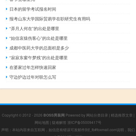
日本的留学考试报名时间
报考山东大学国际贸易学在职研究生有用吗
“弄月人何在”的出处是哪里
“始信哀猿伤客心”的出处是哪里
成都中医药大学的总面积是多少
“寂寂东窗午梦残”的出处是哪里
在婆家过年怎样快速回家
守边护边过年对联怎么写
Copyright © 2012 - 2026
BOSS男装网
Powered by
网站分类目录
|
精选推荐文章
|
网站地图
|
疑难解答
浙ICP备05009417号
声明：本站内容来自互联网，如信息有错误可发邮件到f_fb#foxmail.com说明，我们