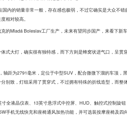
柯达在国内的销量非常一般，存在感也极弱，不过它确实是大众不错
注度相对较高。
Mladá Boleslav工厂生产，未来有望同步国产，来看下新
分体式大灯，确实很有独特感，而下方则是蜂窝状进气口，呈贯
米，轴距为2791毫米，定位于中型SUV，配合微微下溜的车顶，
十分别致，灯组采用了贯穿式，不过拥有特殊的折线造型，而整
英寸全液晶仪表、13英寸悬浮式中控屏、HUD、触控式控制旋钮
5W手机无线快充和座椅通风加热功能，并可选装按摩座椅及四