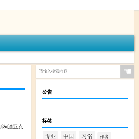
☚
公告
标签
新柯迪亚克
习俗
中国
专业
作者