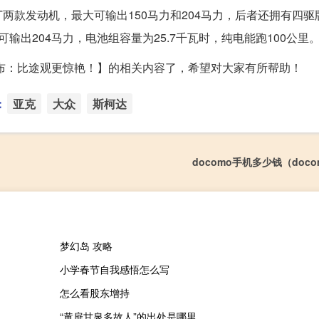
0T两款发动机，最大可输出150马力和204马力，后者还拥有四
输出204马力，电池组容量为25.7千瓦时，纯电能跑100公里
布：比途观更惊艳！】的相关内容了，希望对大家有所帮助！
：
亚克
大众
斯柯达
docomo手机多少钱（doc
梦幻岛 攻略
小学春节自我感悟怎么写
怎么看股东增持
“黄扉甘泉多故人”的出处是哪里