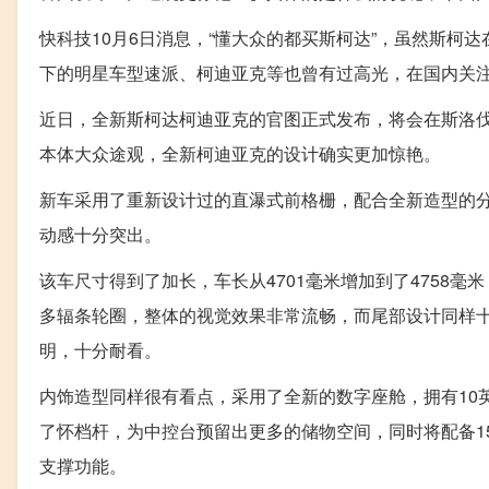
快科技10月6日消息，“懂大众的都买斯柯达”，虽然斯
下的明星车型速派、柯迪亚克等也曾有过高光，在国内关
近日，全新斯柯达柯迪亚克的官图正式发布，将会在斯洛伐克的
本体大众途观，全新柯迪亚克的设计确实更加惊艳。
新车采用了重新设计过的直瀑式前格栅，配合全新造型的
动感十分突出。
该车尺寸得到了加长，车长从4701毫米增加到了4758毫
多辐条轮圈，整体的视觉效果非常流畅，而尾部设计同样
明，十分耐看。
内饰造型同样很有看点，采用了全新的数字座舱，拥有10
了怀档杆，为中控台预留出更多的储物空间，同时将配备1
支撑功能。