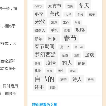
冬天
元宵节
农历
你可以
的平替，旗
唐代
冬季
学校
孩子
大学
宋代
寓意
工作
年龄
车，相比于
攻略
很多人
手机
技能
春节
时间
新年
穿样式，运
春节期间
是一个
是一种
梦幻西游
游戏
汤圆
温度
黑色轮眉和
的人
疫情
的是
父母
体层次感分
礼物
考生
考试
红包
自己的
诗人
英语
费用
，同时启用
还不
都是
向可调腰部
猜你想看的文章