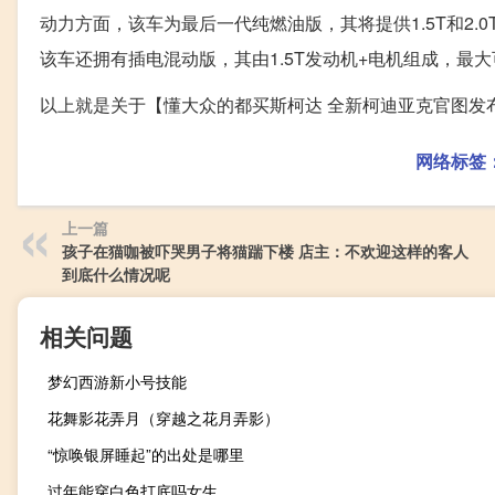
动力方面，该车为最后一代纯燃油版，其将提供1.5T和2.
该车还拥有插电混动版，其由1.5T发动机+电机组成，最大可
以上就是关于【懂大众的都买斯柯达 全新柯迪亚克官图发
网络标签
上一篇
孩子在猫咖被吓哭男子将猫踹下楼 店主：不欢迎这样的客人
到底什么情况呢
相关问题
梦幻西游新小号技能
花舞影花弄月（穿越之花月弄影）
“惊唤银屏睡起”的出处是哪里
过年能穿白色打底吗女生