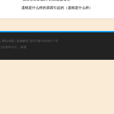
遗精是什么样的原因引起的（遗精是什么样）
|
网站地图
|
疑难解答
浙ICP备05009417号
，我们会及时纠正，谢谢