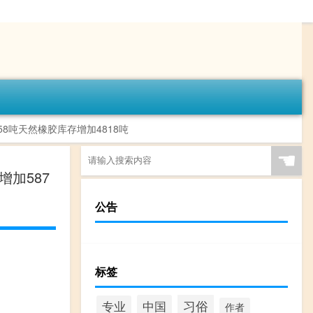
58吨天然橡胶库存增加4818吨
☚
增加587
公告
标签
习俗
中国
专业
作者