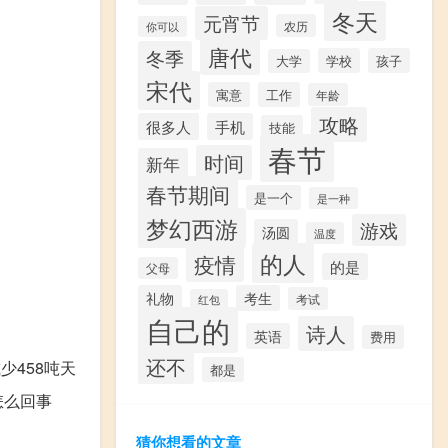
冬天
元宵节
农历
你可以
唐代
冬季
学校
孩子
大学
宋代
寓意
工作
年龄
攻略
很多人
手机
技能
春节
时间
新年
春节期间
是一个
是一种
梦幻西游
游戏
汤圆
温度
的人
疫情
的是
父母
礼物
考生
考试
红包
自己的
诗人
英语
费用
还不
少458吨天
都是
怎么回事
猜你想看的文章