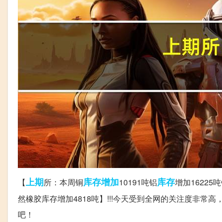
上期
库存增加
库存
【
所：本周铜
10191吨铝
增加16225
然橡胶库存增加4818吨】!!!今天受到全网的关注度非
吧！