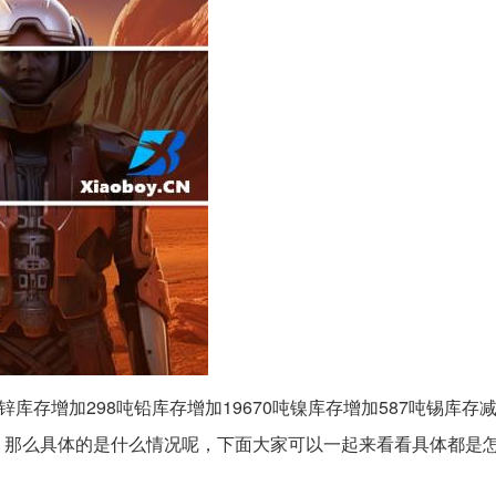
吨锌库存增加298吨铅库存增加19670吨镍库存增加587吨锡库存减
常高，那么具体的是什么情况呢，下面大家可以一起来看看具体都是