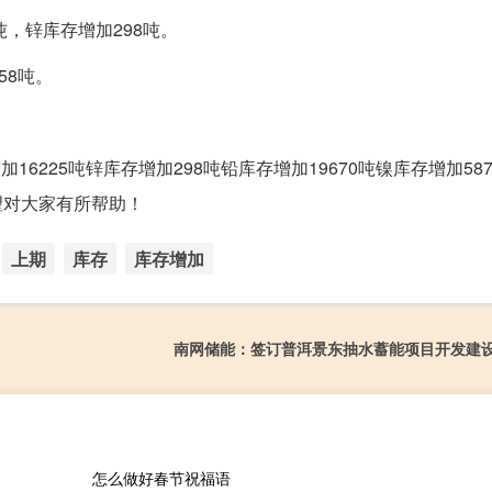
吨，锌库存增加298吨。
58吨。
16225吨锌库存增加298吨铅库存增加19670吨镍库存增加58
望对大家有所帮助！
上期
库存
库存增加
南网储能：签订普洱景东抽水蓄能项目开发建
怎么做好春节祝福语