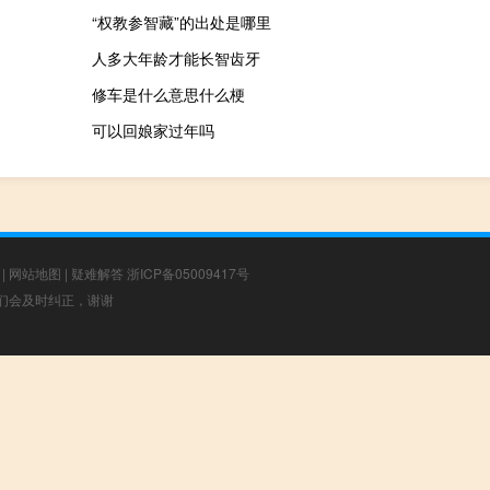
“权教参智藏”的出处是哪里
人多大年龄才能长智齿牙
修车是什么意思什么梗
可以回娘家过年吗
|
网站地图
|
疑难解答
浙ICP备05009417号
，我们会及时纠正，谢谢