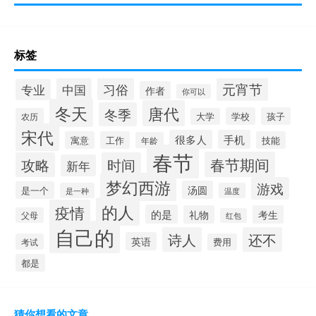
标签
元宵节
习俗
中国
专业
作者
你可以
冬天
唐代
冬季
学校
孩子
农历
大学
宋代
很多人
手机
寓意
工作
技能
年龄
春节
春节期间
攻略
时间
新年
梦幻西游
游戏
汤圆
是一个
是一种
温度
的人
疫情
的是
礼物
考生
父母
红包
自己的
诗人
还不
英语
考试
费用
都是
猜你想看的文章