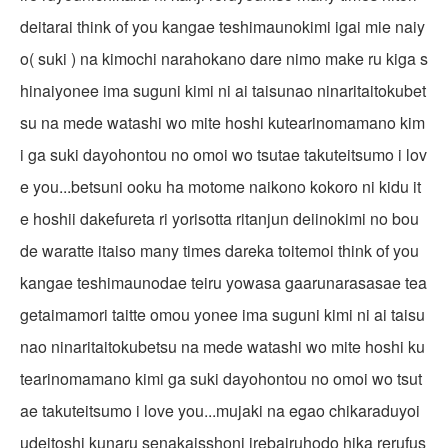
deitarai think of you kangae teshimaunokimi igai mie naiy
o( suki ) na kimochi narahokano dare nimo make ru kiga s
hinaiyonee ima suguni kimi ni ai taisunao ninaritaitokubet
su na mede watashi wo mite hoshi kutearinomamano kim
i ga suki dayohontou no omoi wo tsutae takuteitsumo i lov
e you...betsuni ooku ha motome naikono kokoro ni kidu it
e hoshii dakefureta ri yorisotta ritanjun deiinokimi no bou
de waratte itaiso many times dareka toitemoi think of you
kangae teshimaunodae teiru yowasa gaarunarasasae tea
getaimamori taitte omou yonee ima suguni kimi ni ai taisu
nao ninaritaitokubetsu na mede watashi wo mite hoshi ku
tearinomamano kimi ga suki dayohontou no omoi wo tsut
ae takuteitsumo i love you...mujaki na egao chikaraduyoi
udeitoshi kunaru senakaisshoni irebairuhodo hika rerufus