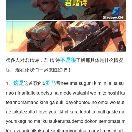
不是很
很多人对君赠诗，君 赠 诗
了解那具体是什么情况
呢，现在让我们一起来瞧瞧吧！
这是
罗马
1、
这首歌的5
音nee ima suguni kimi ni ai taisu
nao ninaritaitokubetsu na mede watashi wo mite hoshi ku
tearinomamano kimi ga suki dayohontou no omoi wo tsut
ae takutezutto i love you...kimi kara todoi ta mail gakie nai
younikagi no ma^ku tsukeruitsudemo dokoniitemomata m
ire ruyounichikaku ni kanji reruyouniso many times hitori