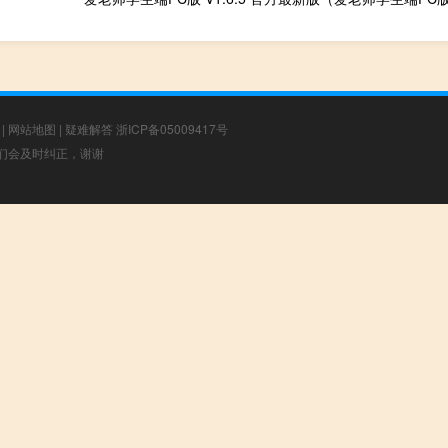
|
网站地图
|
疑难解答
浙ICP备05009417号
，我们会及时纠正，谢谢