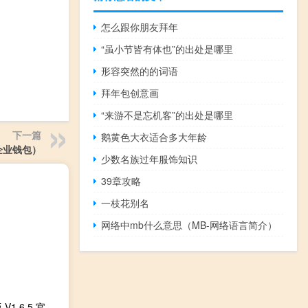
怎么跟你朋友拜年
“虽小节皆有体也”的出处是哪里
形容突然的的词语
拜年包创意画
“来游不是忘机客”的出处是哪里
下一篇
鹅黄色大衣适合多大年龄
企业钱包）
少数名族过年服饰知识
39章攻略
一枝花别名
网络中mb什么意思（MB-网络语言简介）
爱老师学生端PC版 V1.6.5 官方最新版（爱老师学生端PC版 V1.6.5 官方最新版功能简介）