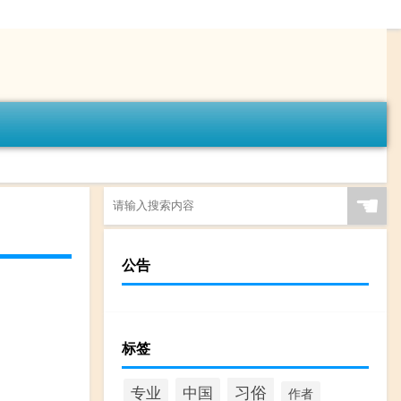
☚
公告
标签
习俗
中国
专业
作者