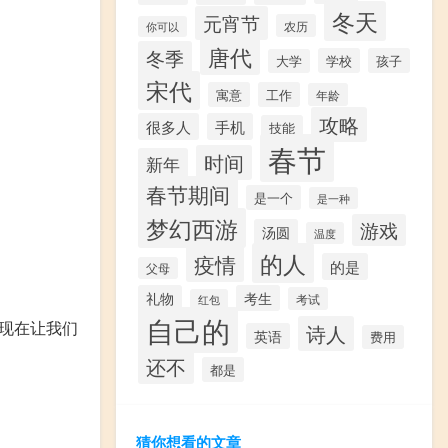
冬天
元宵节
农历
你可以
唐代
冬季
学校
孩子
大学
宋代
寓意
工作
年龄
攻略
很多人
手机
技能
春节
时间
新年
春节期间
是一个
是一种
梦幻西游
游戏
汤圆
温度
的人
疫情
的是
父母
礼物
考生
考试
红包
自己的
现在让我们
诗人
英语
费用
还不
都是
猜你想看的文章