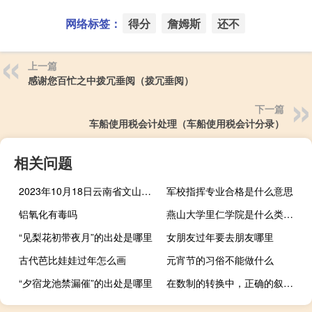
网络标签：
得分
詹姆斯
还不
上一篇
感谢您百忙之中拨冗垂阅（拨冗垂阅）
下一篇
车船使用税会计处理（车船使用税会计分录）
相关问题
2023年10月18日云南省文山壮族苗族自治州疫情大数据-今日/今天疫情全网搜索最新实时消息动态情况通知播报
军校指挥专业合格是什么意思
铝氧化有毒吗
燕山大学里仁学院是什么类别的学校
“见梨花初带夜月”的出处是哪里
女朋友过年要去朋友哪里
古代芭比娃娃过年怎么画
元宵节的习俗不能做什么
“夕宿龙池禁漏催”的出处是哪里
在数制的转换中，正确的叙述是：