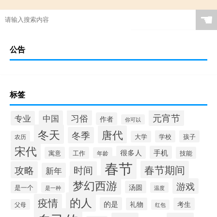
☚
公告
标签
元宵节
习俗
中国
专业
作者
你可以
冬天
唐代
冬季
学校
孩子
农历
大学
宋代
很多人
手机
寓意
工作
技能
年龄
春节
春节期间
攻略
时间
新年
梦幻西游
游戏
汤圆
是一个
是一种
温度
的人
疫情
的是
礼物
考生
父母
红包