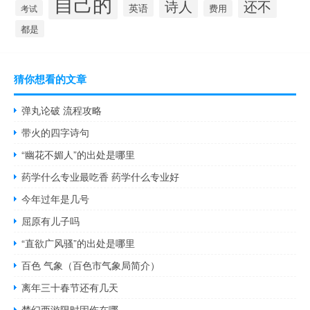
自己的
诗人
还不
英语
考试
费用
都是
猜你想看的文章
弹丸论破 流程攻略
带火的四字诗句
“幽花不媚人”的出处是哪里
药学什么专业最吃香 药学什么专业好
今年过年是几号
屈原有儿子吗
“直欲广风骚”的出处是哪里
百色 气象（百色市气象局简介）
离年三十春节还有几天
梦幻西游限时固伤在哪