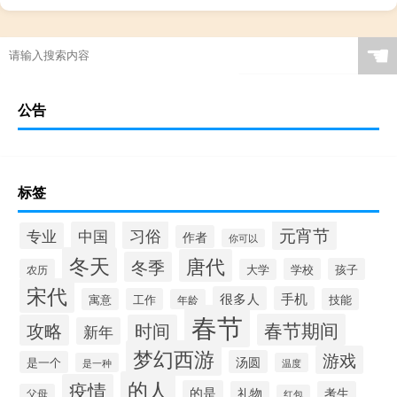
☚
公告
标签
元宵节
习俗
中国
专业
作者
你可以
冬天
唐代
冬季
学校
孩子
农历
大学
宋代
很多人
手机
寓意
工作
技能
年龄
春节
春节期间
攻略
时间
新年
梦幻西游
游戏
汤圆
是一个
是一种
温度
的人
疫情
的是
礼物
考生
父母
红包