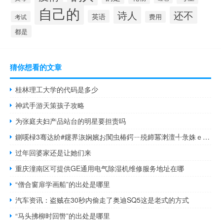
自己的
诗人
还不
英语
考试
费用
都是
猜你想看的文章
桂林理工大学的代码是多少
神武手游天策孩子攻略
为张庭夫妇产品站台的明星要担责吗
鍘嗘椂3骞达紒#鑳界洃娴嬪お闃虫椿鍔ㄧ殑鍗冪溂澶╃彔姝ｅ紡寤烘垚# 到底什么情况嘞
过年回婆家还是让她们来
重庆潼南区可提供GE通用电气除湿机维修服务地址在哪
“僧合窗扉学画船”的出处是哪里
汽车资讯：盗贼在30秒内偷走了奥迪SQ5这是老式的方式
“马头拂柳时回辔”的出处是哪里