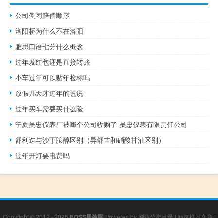
公司倒闭赔偿顺序
洛阳桥为什么不在洛阳
雅思口语七分什么概念
过年发红包还是直接转账
小车过年可以贴年检标吗
放假几天才过年的说说
过年买车需要买什么险
宁夏吴忠仪表厂被哪个公司收购了 吴忠仪表有限责任公司
舒利迭与沙丁胺醇区别（异舒吉和硝酸甘油区别）
过年开灯要电费吗
Copyright © 2012 - 2026
BOSS男装网
Powered by
网站分类目录
|
精选推荐文章
|