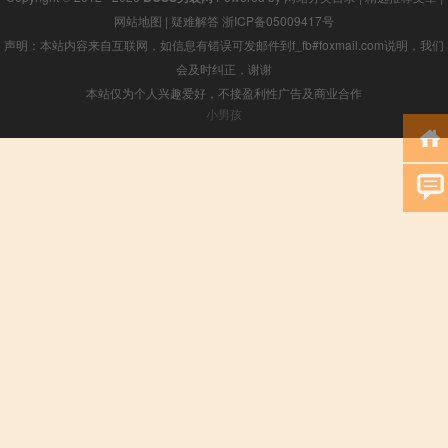
网站地图
|
疑难解答
浙ICP备05009417号
声明：本站内容来自互联网，如信息有错误可发邮件到f_fb#foxmail.com说明，我们
会及时纠正，谢谢
本站仅为个人兴趣爱好，不接盈利性广告及商业合作
小男孩