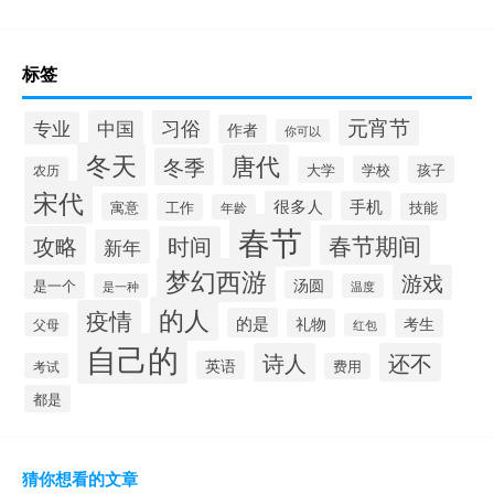
标签
元宵节
习俗
中国
专业
作者
你可以
冬天
唐代
冬季
学校
孩子
农历
大学
宋代
很多人
手机
寓意
工作
技能
年龄
春节
春节期间
攻略
时间
新年
梦幻西游
游戏
汤圆
是一个
是一种
温度
的人
疫情
的是
礼物
考生
父母
红包
自己的
诗人
还不
英语
考试
费用
都是
猜你想看的文章