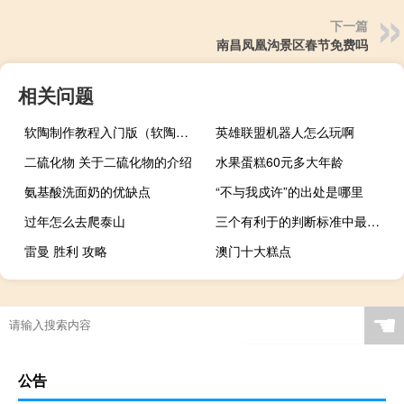
下一篇
南昌凤凰沟景区春节免费吗
相关问题
软陶制作教程入门版（软陶制作教程）
英雄联盟机器人怎么玩啊
二硫化物 关于二硫化物的介绍
水果蛋糕60元多大年龄
氨基酸洗面奶的优缺点
“不与我戍许”的出处是哪里
过年怎么去爬泰山
三个有利于的判断标准中最根本的标准是什么单选题（三个有利于的判断标准中最根本的标准是）
雷曼 胜利 攻略
澳门十大糕点
☚
公告