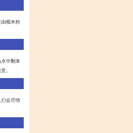
是由糯米粉
热水中翻来
敬意。
人们会尽情