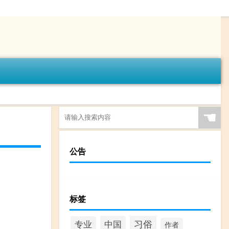
☚
公告
标签
习俗
中国
专业
作者