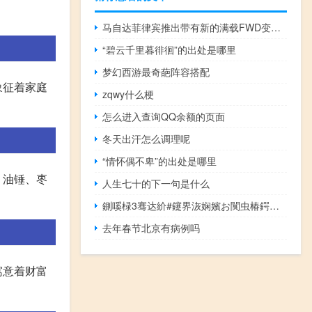
马自达菲律宾推出带有新的满载FWD变体的2020 CX-5
“碧云千里暮徘徊”的出处是哪里
梦幻西游最奇葩阵容搭配
象征着家庭
zqwy什么梗
怎么进入查询QQ余额的页面
冬天出汗怎么调理呢
“情怀偶不卑”的出处是哪里
、油锤、枣
人生七十的下一句是什么
鍘嗘椂3骞达紒#鑳界洃娴嬪お闃虫椿鍔ㄧ殑鍗冪溂澶╃彔姝ｅ紡寤烘垚# 到底什么情况嘞
去年春节北京有病例吗
寓意着财富