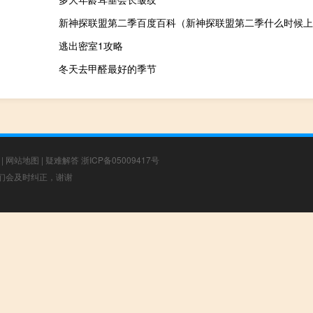
新神探联盟第二季百度百科（新神探联盟第二季什么时候上
逃出密室1攻略
冬天去甲醛最好的季节
|
网站地图
|
疑难解答
浙ICP备05009417号
，我们会及时纠正，谢谢