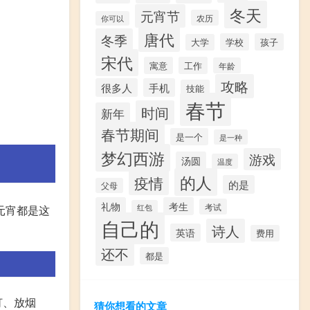
冬天
元宵节
农历
你可以
唐代
冬季
学校
孩子
大学
宋代
寓意
工作
年龄
攻略
很多人
手机
技能
春节
时间
新年
春节期间
是一个
是一种
梦幻西游
游戏
汤圆
温度
的人
疫情
的是
父母
礼物
考生
考试
元宵都是这
红包
自己的
诗人
英语
费用
还不
都是
灯、放烟
猜你想看的文章