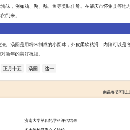
珍海味，例如鸡、鸭、鹅、鱼等美味佳肴。在肇庆市怀集县等地
年的到来。
说法。汤圆是用糯米制成的小圆球，外皮柔软粘滑，内陷可以是
着对新年的美好祝福。
正月十五
汤圆
这一
南昌春节可以
济南大学第四轮学科评估结果
多大年龄耳垂会长皱纹