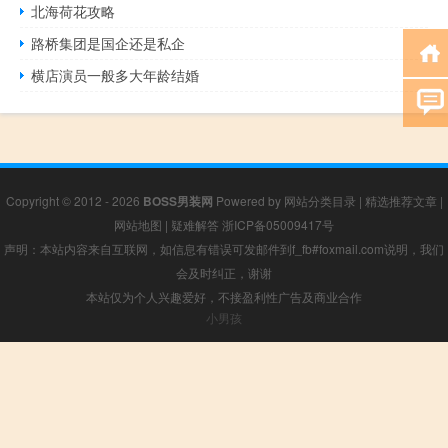
北海荷花攻略
路桥集团是国企还是私企
横店演员一般多大年龄结婚
Copyright © 2012 - 2026
BOSS男装网
Powered by
网站分类目录
|
精选推荐文章
|
网站地图
|
疑难解答
浙ICP备05009417号
声明：本站内容来自互联网，如信息有错误可发邮件到f_fb#foxmail.com说明，我们
会及时纠正，谢谢
本站仅为个人兴趣爱好，不接盈利性广告及商业合作
小男孩