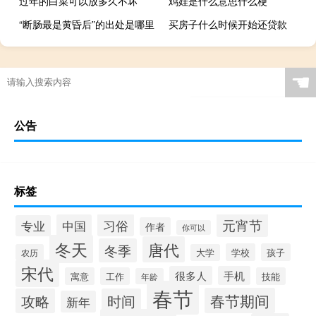
过年的白菜可以放多久不坏
鸡娃是什么意思什么梗
“断肠最是黄昏后”的出处是哪里
买房子什么时候开始还贷款
☚
公告
标签
元宵节
习俗
中国
专业
作者
你可以
冬天
唐代
冬季
学校
孩子
农历
大学
宋代
很多人
手机
寓意
工作
技能
年龄
春节
春节期间
攻略
时间
新年