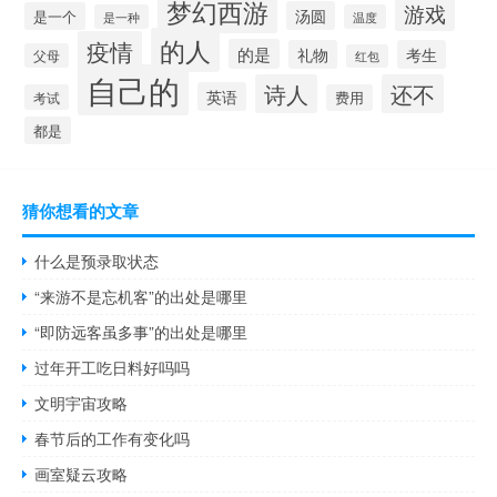
梦幻西游
游戏
汤圆
是一个
是一种
温度
的人
疫情
的是
礼物
考生
父母
红包
自己的
诗人
还不
英语
考试
费用
都是
猜你想看的文章
什么是预录取状态
“来游不是忘机客”的出处是哪里
“即防远客虽多事”的出处是哪里
过年开工吃日料好吗吗
文明宇宙攻略
春节后的工作有变化吗
画室疑云攻略