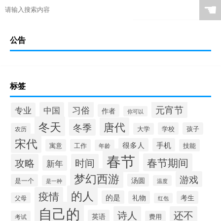
☚
公告
标签
元宵节
习俗
中国
专业
作者
你可以
冬天
唐代
冬季
学校
孩子
农历
大学
宋代
很多人
手机
寓意
工作
技能
年龄
春节
春节期间
攻略
时间
新年
梦幻西游
游戏
汤圆
是一个
是一种
温度
的人
疫情
的是
礼物
考生
父母
红包
自己的
诗人
还不
英语
考试
费用