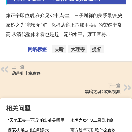
雍正帝即位后,在众兄弟中,与皇十三子胤祥的关系最铁,史
家称之为“亲密无间”。胤祥从雍正帝那里得到的荣耀非常
高,从清代整体来看也是超一流的水平。雍正帝将...
网络标签：
决断
大理寺
提督
上一篇
葫芦娃十章攻略
下一篇
黑暗之魂2攻略视频
相关问题
“天地工夫一不遗”的出处是哪里
永恒之炎1.3二周目攻略
西安机场占地面积多大
南方过年可以吃什么食物