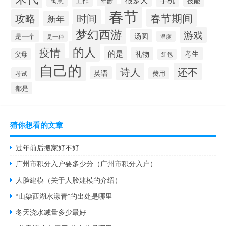
寓意
工作
技能
年龄
春节
春节期间
攻略
时间
新年
梦幻西游
游戏
汤圆
是一个
是一种
温度
的人
疫情
的是
礼物
考生
父母
红包
自己的
诗人
还不
英语
考试
费用
都是
猜你想看的文章
过年前后搬家好不好
广州市积分入户要多少分（广州市积分入户）
人脸建模（关于人脸建模的介绍）
“山染西湖水漾青”的出处是哪里
冬天浇水减量多少最好