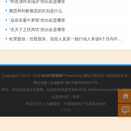
“作意清吟未须厌”的出处是哪里
雅思和剑桥雅思的区别是什么
“寂寂东窗午梦残”的出处是哪里
“先天下之忧而忧”的出处是哪里
长荣股份：控股股东、实控人及其一致行动人承诺6个月内不减持股份
Copyright © 2012 - 2026
BOSS男装网
Powered by
网站分类目录
|
精选推荐文章
|
网站地图
|
疑难解答
浙ICP备05009417号
声明：本站内容来自互联网，如信息有错误可发邮件到f_fb#foxmail.com说明，我们
会及时纠正，谢谢
本站仅为个人兴趣爱好，不接盈利性广告及商业合作
小男孩