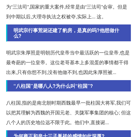
为“三法司”,国家的重大案件,经常是由“三法司”会审。但是
到中期以后,大理寺执法之权被夺,实际上... 这。
明武宗行事荒诞还建了豹房，是真的吗?他想做什
么?
明武宗朱厚照是明朝历代皇帝当中最活跃的一位皇帝,也是
最奇葩的一位皇帝。这位老哥基本上多混蛋的事情都干得
出来,只有你想不到,没有他做不到,也因此朱厚照被...
“八柱国”是哪八人?为什么叫“柱国”?
八柱国,指的是南北朝时期西魏最早一批柱国大将军,我们可
以把其理解为西魏的开国元老、关陇军事集团的核心; 但这
八个人的历史地位远不限于此。他们中,直接诞...
为何雍正和皇十三子胤祥的感情如此深厚?