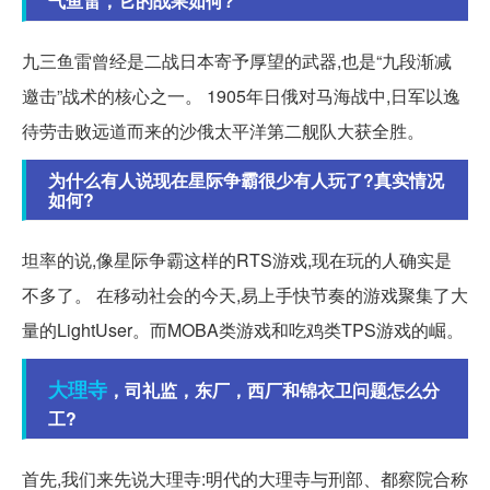
气鱼雷，它的战果如何?
九三鱼雷曾经是二战日本寄予厚望的武器,也是“九段渐减
邀击”战术的核心之一。 1905年日俄对马海战中,日军以逸
待劳击败远道而来的沙俄太平洋第二舰队大获全胜。
为什么有人说现在星际争霸很少有人玩了?真实情况
如何?
坦率的说,像星际争霸这样的RTS游戏,现在玩的人确实是
不多了。 在移动社会的今天,易上手快节奏的游戏聚集了大
量的LightUser。而MOBA类游戏和吃鸡类TPS游戏的崛。
大理寺
，司礼监，东厂，西厂和锦衣卫问题怎么分
工?
首先,我们来先说大理寺:明代的大理寺与刑部、都察院合称