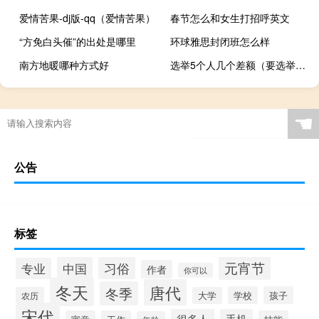
爱情苦果-dj版-qq（爱情苦果）
春节怎么和女生打招呼英文
“方免白头催”的出处是哪里
环球雅思封闭班怎么样
南方地暖哪种方式好
选举5个人几个差额（要选举产生5人 20 差额选举 问需要多少候选人）
☚
公告
标签
元宵节
习俗
中国
专业
作者
你可以
冬天
唐代
冬季
学校
孩子
农历
大学
宋代
很多人
手机