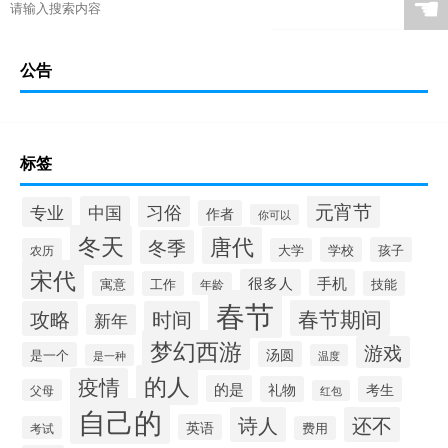
☚
公告
标签
元宵节
习俗
中国
专业
作者
你可以
冬天
唐代
冬季
学校
孩子
农历
大学
宋代
很多人
手机
寓意
工作
技能
年龄
春节
春节期间
攻略
时间
新年
梦幻西游
游戏
汤圆
是一个
是一种
温度
的人
疫情
的是
礼物
考生
父母
红包
自己的
诗人
还不
英语
考试
费用