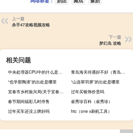
网络标签：
剧团
藏戏
豫剧
上一篇
杀手47攻略视频攻略
下一篇
梦幻岛 攻略
相关问题
中央处理器CPU中的什么是整个计算机的指挥中心
青岛海关待遇好不好（青岛海关待遇）
“也学那陶潜”的出处是哪里
“山连翠羽屏”的出处是哪里
宜春市乡村振兴局(关于宜春市乡村振兴局简述)
过年买银饰价贵吗
春节期间福彩几时停售
崔秀珍百科（崔秀珍）
过年买车还没上牌好吗
htc（one x刷机工具）