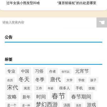
过年女孩小熊发型叫啥
“蓬首斩縗杖”的出处是哪里
☚
公告
标签
元宵节
习俗
中国
专业
作者
你可以
冬天
唐代
冬季
学校
孩子
农历
大学
宋代
很多人
手机
寓意
工作
技能
年龄
春节
春节期间
攻略
时间
新年
梦幻西游
游戏
汤圆
是一个
是一种
温度