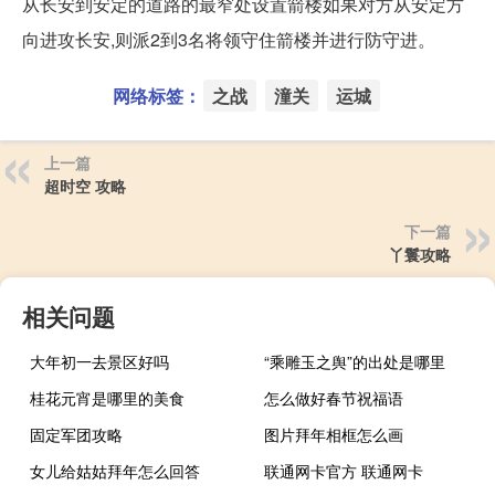
从长安到安定的道路的最窄处设置箭楼如果对方从安定方
向进攻长安,则派2到3名将领守住箭楼并进行防守进。
网络标签：
之战
潼关
运城
上一篇
超时空 攻略
下一篇
丫鬟攻略
相关问题
大年初一去景区好吗
“乘雕玉之舆”的出处是哪里
桂花元宵是哪里的美食
怎么做好春节祝福语
固定军团攻略
图片拜年相框怎么画
女儿给姑姑拜年怎么回答
联通网卡官方 联通网卡