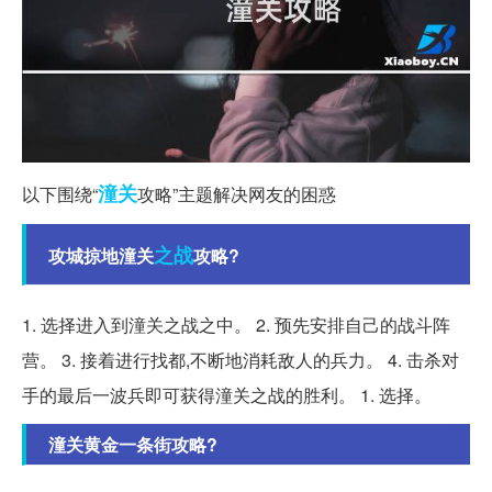
潼关
以下围绕“
攻略”主题解决网友的困惑
之战
攻城掠地潼关
攻略?
1. 选择进入到潼关之战之中。 2. 预先安排自己的战斗阵
营。 3. 接着进行找都,不断地消耗敌人的兵力。 4. 击杀对
手的最后一波兵即可获得潼关之战的胜利。 1. 选择。
潼关黄金一条街攻略?