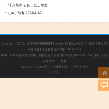
“未开晨曦轮”的出处是哪里
过年了给老人拜年好吗
Copyright © 2012 - 2026
BOSS男装网
Powered by
网站分类目录
|
精选推荐文章
|
网站地图
|
疑难解答
浙ICP备05009417号
声明：本站内容来自互联网，如信息有错误可发邮件到f_fb#foxmail.com说明，我们
会及时纠正，谢谢
本站仅为个人兴趣爱好，不接盈利性广告及商业合作
小男孩