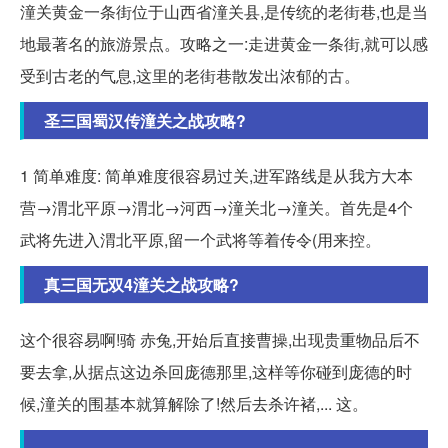
潼关黄金一条街位于山西省潼关县,是传统的老街巷,也是当
地最著名的旅游景点。攻略之一:走进黄金一条街,就可以感
受到古老的气息,这里的老街巷散发出浓郁的古。
圣三国蜀汉传潼关之战攻略?
1 简单难度: 简单难度很容易过关,进军路线是从我方大本
营→渭北平原→渭北→河西→潼关北→潼关。首先是4个
武将先进入渭北平原,留一个武将等着传令(用来控。
真三国无双4潼关之战攻略?
这个很容易啊!骑 赤兔,开始后直接曹操,出现贵重物品后不
要去拿,从据点这边杀回庞德那里,这样等你碰到庞德的时
候,潼关的围基本就算解除了!然后去杀许褚,... 这。