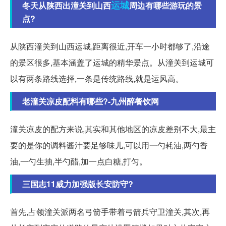
运城
冬天从陕西出潼关到山西
周边有哪些游玩的景
点?
从陕西潼关到山西运城,距离很近,开车一小时都够了,沿途
的景区很多,基本涵盖了运城的精华景点。从潼关到运城可
以有两条路线选择,一条是传统路线,就是运风高。
老潼关凉皮配料有哪些?-九州醉餐饮网
潼关凉皮的配方来说,其实和其他地区的凉皮差别不大,最主
要的是你的调料酱汁要足够味儿,可以用一勺耗油,两勺香
油,一勺生抽,半勺醋,加一点白糖,打匀。
三国志11威力加强版长安防守?
首先,占领潼关派两名弓箭手带着弓箭兵守卫潼关,其次,再