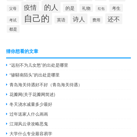
的人
疫情
的是
礼物
考生
父母
红包
自己的
诗人
还不
英语
考试
费用
都是
猜你想看的文章
“远别不为儿女愁”的出处是哪里
“骖騑南陌头”的出处是哪里
青岛海关待遇好不好（青岛海关待遇）
花瓣网(关于花瓣网简述)
冬天浇水减量多少最好
过年送家人什么画画
江湖风云录攻略恶鬼
大学什么专业最容易学