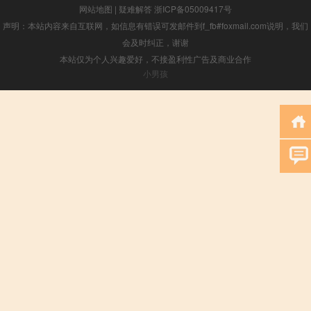
网站地图
|
疑难解答
浙ICP备05009417号
声明：本站内容来自互联网，如信息有错误可发邮件到f_fb#foxmail.com说明，我们
会及时纠正，谢谢
本站仅为个人兴趣爱好，不接盈利性广告及商业合作
小男孩