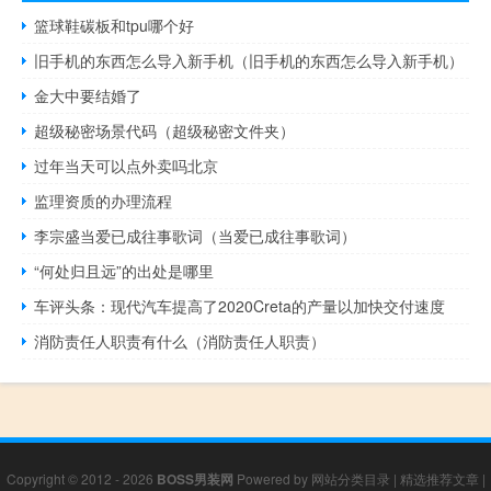
篮球鞋碳板和tpu哪个好
旧手机的东西怎么导入新手机（旧手机的东西怎么导入新手机）
金大中要结婚了
超级秘密场景代码（超级秘密文件夹）
过年当天可以点外卖吗北京
监理资质的办理流程
李宗盛当爱已成往事歌词（当爱已成往事歌词）
“何处归且远”的出处是哪里
车评头条：现代汽车提高了2020Creta的产量以加快交付速度
消防责任人职责有什么（消防责任人职责）
Copyright © 2012 - 2026
BOSS男装网
Powered by
网站分类目录
|
精选推荐文章
|