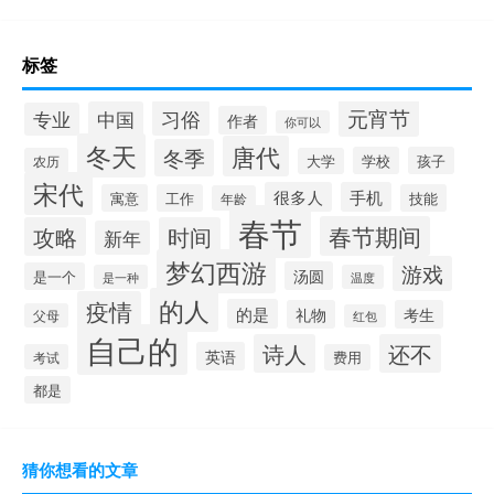
标签
元宵节
习俗
中国
专业
作者
你可以
冬天
唐代
冬季
学校
孩子
农历
大学
宋代
很多人
手机
寓意
工作
技能
年龄
春节
春节期间
攻略
时间
新年
梦幻西游
游戏
汤圆
是一个
是一种
温度
的人
疫情
的是
礼物
考生
父母
红包
自己的
诗人
还不
英语
考试
费用
都是
猜你想看的文章