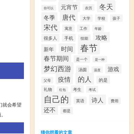
冬天
元宵节
农历
你可以
唐代
冬季
学校
孩子
大学
宋代
寓意
工作
年龄
攻略
很多人
手机
技能
春节
时间
新年
春节期间
是一个
是一种
梦幻西游
游戏
汤圆
温度
的人
疫情
的是
父母
礼物
考生
考试
红包
自己的
诗人
英语
费用
们就会希望
还不
都是
颂。
猜你想看的文章