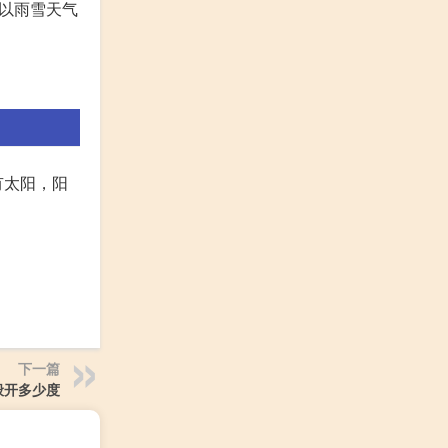
以雨雪天气
有太阳，阳
下一篇
般开多少度