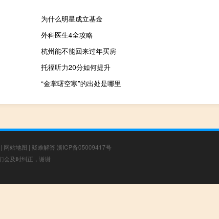
为什么明星成立基金
外科医生4全攻略
杭州能不能回来过年买房
托福听力20分如何提升
“金掌曙空寒”的出处是哪里
|
网站地图
|
疑难解答
浙ICP备05009417号
，我们会及时纠正，谢谢