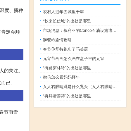
如温度、播种
农村人过年去城里干嘛
“秋来长信城”的出处是哪里
市场消息：叙利亚的Conco石油设施遭到袭击该设施有美军驻扎目前官方尚未确认这一消息
下肯定会顺
狮驼岭剧情攻略
春节你坚持跑步了吗英语
元宵节画画怎么画在盘子里的元宵
“御路穿林转”的出处是哪里
人的关注。
微信怎么跟妈妈拜年
式而已。
女人右眼睛跳是什么兆头（女人右眼睛跳是什么预兆）
“再拜请善祷”的出处是哪里
，春节雨雪