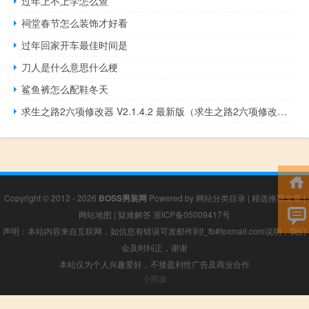
过年上不上学怎么查
祠堂春节怎么装饰才好看
过年回家开车最佳时间是
刀人是什么意思什么梗
鲨鱼裤怎么配鞋冬天
求生之路2六项修改器 V2.1.4.2 最新版（求生之路2六项修改器 V2.1.4.2 最新版功能简介）
Copyright © 2012 - 2026
BOSS男装网
Powered by
网站分类目录
|
精选推荐文章
|
网站地图
|
疑难解答
浙ICP备05009417号
声明：本站内容来自互联网，如信息有错误可发邮件到f_fb#foxmail.com说明，我们
会及时纠正，谢谢
本站仅为个人兴趣爱好，不接盈利性广告及商业合作
小男孩