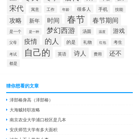
宋代
很多人
手机
寓意
工作
技能
年龄
春节
春节期间
攻略
时间
新年
梦幻西游
游戏
汤圆
是一个
是一种
温度
的人
疫情
的是
礼物
考生
父母
红包
自己的
诗人
还不
英语
考试
费用
都是
猜你想看的文章
泽部椿身高（泽部椿）
大海贼转职攻略
南京农业大学浦口校区是几本
安庆师范大学有多大面积