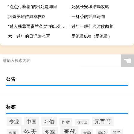
“点点付藜藿”的出处是哪里
妃笑长安城结局攻略
洛奇英雄传游戏攻略
一杯茶的经典诗句
“楚人贱蕙而贵兰久矣”的出处是哪里
过年一般什么时候卤菜
六一过年的日记怎么写
爱流量800（爱流量）
☚
公告
标签
元宵节
习俗
中国
专业
作者
你可以
冬天
唐代
冬季
学校
孩子
农历
大学